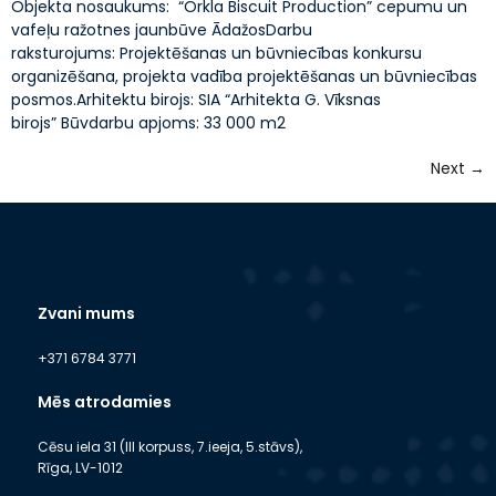
Objekta nosaukums: “Orkla Biscuit Production” cepumu un
vafeļu ražotnes jaunbūve ĀdažosDarbu
raksturojums: Projektēšanas un būvniecības konkursu
organizēšana, projekta vadība projektēšanas un būvniecības
posmos.Arhitektu birojs: SIA “Arhitekta G. Vīksnas
birojs” Būvdarbu apjoms: 33 000 m2
Next
→
Zvani mums
+371 6784 3771
Mēs atrodamies
Cēsu iela 31 (III korpuss, 7.ieeja, 5.stāvs),
Rīga, LV-1012