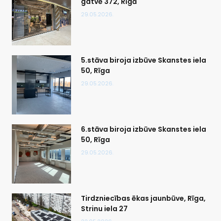
gatvē 372, Rīgā
29.05.2026.
5.stāva biroja izbūve Skanstes iela
50, Rīga
29.05.2026.
6.stāva biroja izbūve Skanstes iela
50, Rīga
29.05.2026.
Tirdzniecības ēkas jaunbūve, Rīga,
Strinu iela 27