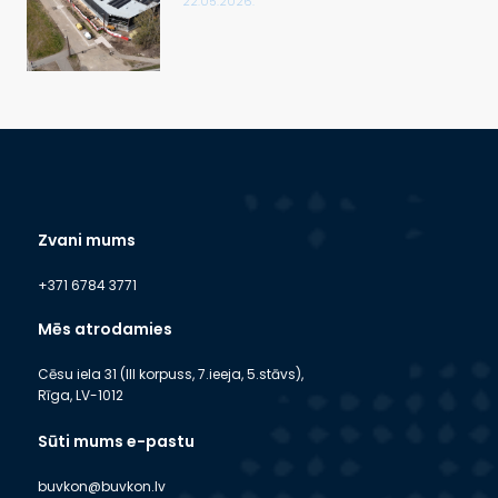
22.05.2026.
Zvani mums
+371 6784 3771
Mēs atrodamies
Cēsu iela 31 (III korpuss, 7.ieeja, 5.stāvs),
Rīga, LV-1012
Sūti mums e-pastu
buvkon@buvkon.lv