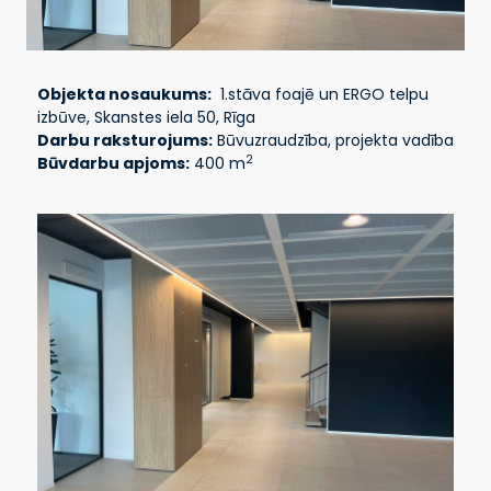
Objekta nosaukums:
1.stāva foajē un ERGO telpu
izbūve, Skanstes iela 50, Rīga
Darbu raksturojums:
Būvuzraudzība, projekta vadība
2
Būvdarbu apjoms:
400 m