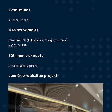
Zvani mums
+371 6784 3771
Mēs atrodamies
Cēsu iela 31 (III korpuss, 7.ieeja, 5.stāvs),
Rīga, LV-1012
Sūti mums e-pastu
buvkon@buvkon.lv
Jaunākie realizētie projekti