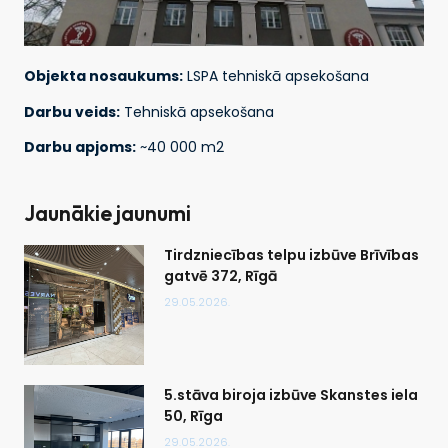
Objekta nosaukums:
LSPA tehniskā apsekošana
Darbu veids:
Tehniskā apsekošana
Darbu apjoms:
~40 000 m2
Jaunākie jaunumi
Tirdzniecības telpu izbūve Brīvības
gatvē 372, Rīgā
29.05.2026.
5.stāva biroja izbūve Skanstes iela
50, Rīga
29.05.2026.