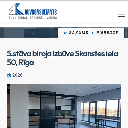
SĀKUMS
PIEREDZE
5.stāva biroja izbūve Skanstes iela
50, Rīga
2026