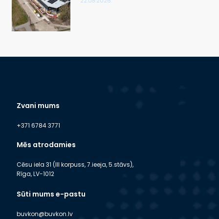
22.05.2026.
Zvani mums
+371 6784 3771
Mēs atrodamies
Cēsu iela 31 (III korpuss, 7.ieeja, 5.stāvs),
Rīga, LV-1012
Sūti mums e-pastu
buvkon@buvkon.lv