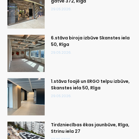
gatvē 372, Rīgā
29.05.2026.
6.stāva biroja izbūve Skanstes iela
50, Rīga
29.05.2026.
1.stāva foajē un ERGO telpu izbūve,
Skanstes iela 50, Rīga
29.05.2026.
Tirdzniecības ēkas jaunbūve, Rīga,
Strinu iela 27