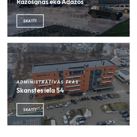
Ražošanas ēka Ādažos
SKATĪT
ADMINISTRATĪVĀS ĒKAS
Skanstes iela 54
SKATĪT