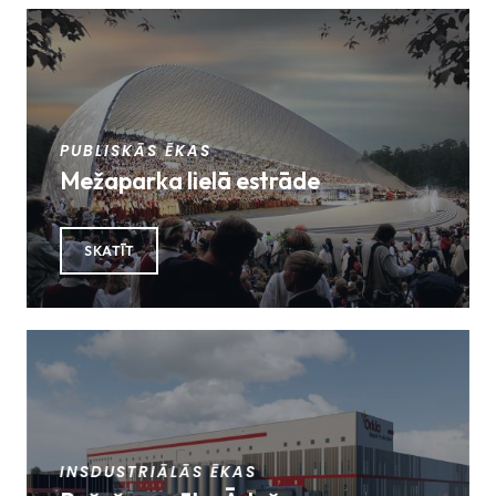
PUBLISKĀS ĒKAS
Mežaparka lielā estrāde
SKATĪT
INSDUSTRIĀLĀS ĒKAS