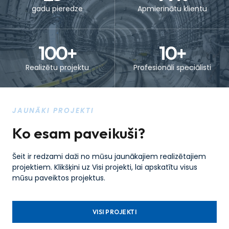
gadu pieredze
Apmierinātu klientu
100
+
10
+
Realizētu projektu
Profesionāli speciālisti
JAUNĀKI PROJEKTI
Ko esam paveikuši?
Šeit ir redzami daži no mūsu jaunākajiem realizētajiem
projektiem. Klikšķini uz Visi projekti, lai apskatītu visus
mūsu paveiktos projektus.
VISI PROJEKTI