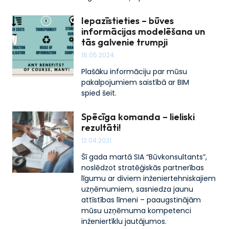
Iepazīstieties – būves
informācijas modelēšana un
tās galvenie trumpji
16.05.2024.
Plašāku informāciju par mūsu
pakalpojumiem saistībā ar BIM
spied šeit.
Spēcīga komanda – lieliski
rezultāti!
12.04.2021.
Šī gada martā SIA “Būvkonsultants”,
noslēdzot stratēģiskās partnerības
līgumu ar diviem inženiertehniskajiem
uzņēmumiem, sasniedza jaunu
attīstības līmeni – paaugstinājām
mūsu uzņēmuma kompetenci
inženiertīklu jautājumos.