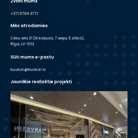
Zvani mums
+371 6784 3771
Mēs atrodamies
Cēsu iela 31 (III korpuss, 7.ieeja, 5.stāvs),
Rīga, LV-1012
Sūti mums e-pastu
buvkon@buvkon.lv
Jaunākie realizētie projekti