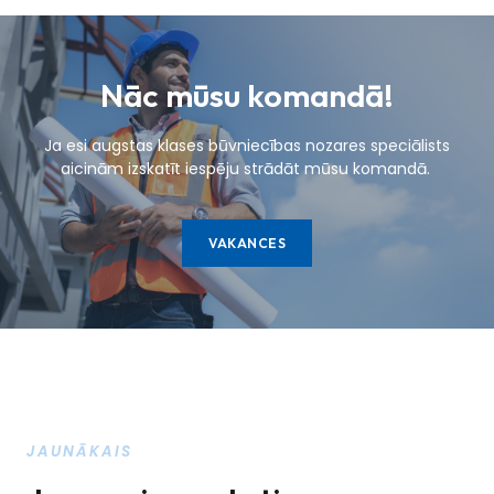
Nāc mūsu komandā!
Ja esi augstas klases būvniecības nozares speciālists
aicinām izskatīt iespēju strādāt mūsu komandā.
VAKANCES
JAUNĀKAIS