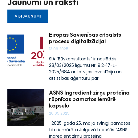
Jaunumi un raksti
VISI JAUNUMI
Eiropas Savienības atbalsts
procesu digitalizācijai
13.06.2025.
SIA “Būvkonsultants” ir noslēdzis
28/03/2025 līgumu Nr. 9.2-17-L-
2025/684 ar Latvijas Investīciju un
attīstības aģentūru par
ASNS Ingredient zirņu proteīna
rūpnīcas pamatos iemūrē
kapsulu
20.05.2025.
2025. gada 25. maijā svinīgi pamatos
tika iemūrēta Jelgavā topošās “ASNS
Ingredient zirņu proteīna