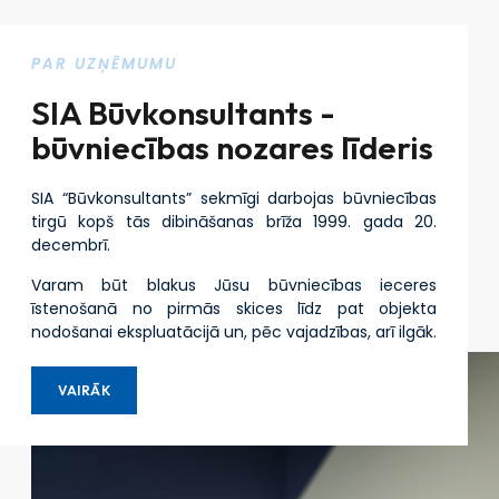
PAR UZŅĒMUMU
SIA Būvkonsultants -
būvniecības nozares līderis
SIA “Būvkonsultants” sekmīgi darbojas būvniecības
tirgū kopš tās dibināšanas brīža 1999. gada 20.
decembrī.
Varam būt blakus Jūsu būvniecības ieceres
īstenošanā no pirmās skices līdz pat objekta
nodošanai ekspluatācijā un, pēc vajadzības, arī ilgāk.
VAIRĀK