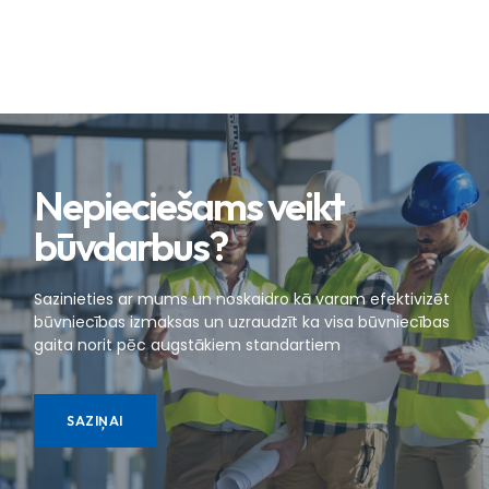
Nepieciešams veikt
būvdarbus?
Sazinieties ar mums un noskaidro kā varam efektivizēt
būvniecības izmaksas un uzraudzīt ka visa būvniecības
gaita norit pēc augstākiem standartiem
SAZIŅAI