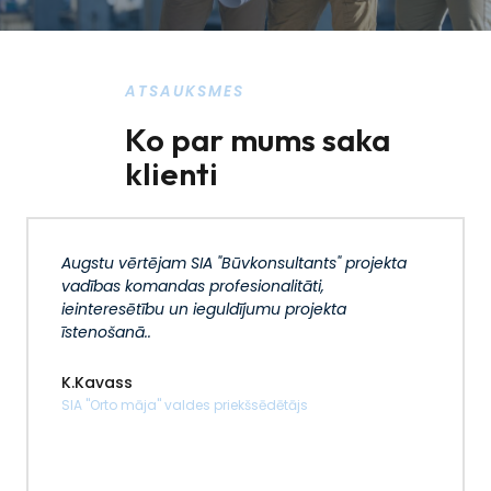
ATSAUKSMES
Ko par mums saka
klienti
Augstu vērtējam SIA "Būvkonsultants" projekta
vadības komandas profesionalitāti,
ieinteresētību un ieguldījumu projekta
īstenošanā..
K.Kavass
SIA "Orto māja" valdes priekšsēdētājs