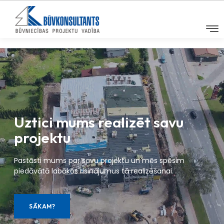
Uztici mums realizēt savu
projektu
Pastāsti mums par savu projektu un mēs spēsim
piedāvātā labākos risinājumus tā realizēšanai.
SĀKAM?