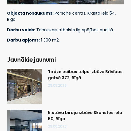
Objekta nosaukums:
Porsche centrs, Krasta iela 54,
Rīga
Darbu veids:
Tehniskais atbalsts ilgtspējības auditā
Darbu apjoms:
1 300 m2
Jaunākie jaunumi
Tirdzniecības telpu izbūve Brīvības
gatvē 372, Rīgā
29.05.2026.
5.stāva biroja izbūve Skanstes iela
50, Rīga
29.05.2026.