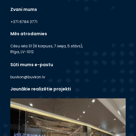
Zvani mums
+371 6784 3771
Mēs atrodamies
Cēsu iela 31 (III korpuss, 7.ieeja, 5.stāvs),
Rīga, LV-1012
Sūti mums e-pastu
buvkon@buvkon.lv
Jaunākie realizētie projekti