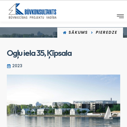
SĀKUMS
PIEREDZE
Ogļu iela 35, Ķīpsala
2023