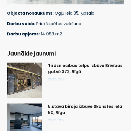
Objekta nosaukums:
Ogļu iela 35, Ķīpsala
Darbu veids:
Priekšizpētes veikšana
Darbu apjoms:
14 088 m2
Jaunākie jaunumi
Tirdzniecības telpu izbūve Brīvības
gatvē 372, Rīgā
29.05.2026.
5.stāva biroja izbūve Skanstes iela
50, Rīga
29.05.2026.