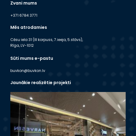
Zvani mums
+371 6784 3771
Mēs atrodamies
Cēsu iela 31 (III korpuss, 7.ieeja, 5.stāvs),
Rīga, LV-1012
Sūti mums e-pastu
buvkon@buvkon.lv
Jaunākie realizētie projekti