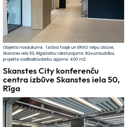
Objekta nosaukums: 1.stāva foajē un ERGO telpu izbūve,
Skanstes iela 50, RīgaDarbu raksturojums: Būvuzraudzība,
projekta vadībaBūvdarbu apjoms: 400 m2
Skanstes City konferenču
centra izbūve Skanstes iela 50,
Rīga