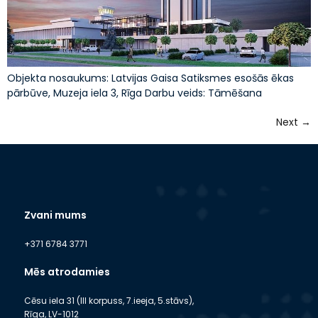
Objekta nosaukums: Latvijas Gaisa Satiksmes esošās ēkas
pārbūve, Muzeja iela 3, Rīga Darbu veids: Tāmēšana
Next
→
Zvani mums
+371 6784 3771
Mēs atrodamies
Cēsu iela 31 (III korpuss, 7.ieeja, 5.stāvs),
Rīga, LV-1012