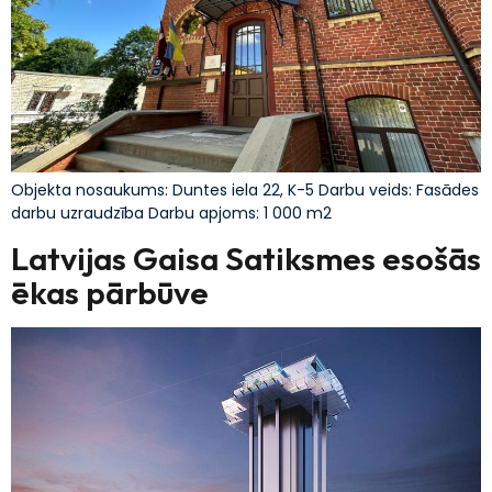
Objekta nosaukums: Duntes iela 22, K-5 Darbu veids: Fasādes
darbu uzraudzība Darbu apjoms: 1 000 m2
Latvijas Gaisa Satiksmes esošās
ēkas pārbūve