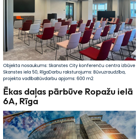
Objekta nosaukums: Skanstes City konferenču centra izbūve
Skanstes iela 50, RīgaDarbu raksturojums: Būvuzraudzība,
projekta vadībaBūvdarbu apjoms: 600 m2
Ēkas daļas pārbūve Ropažu ielā
6A, Rīga