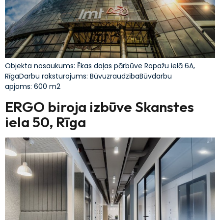
Objekta nosaukums: Ēkas daļas pārbūve Ropažu ielā 6A,
RīgaDarbu raksturojums: BūvuzraudzībaBūvdarbu
apjoms: 600 m2
ERGO biroja izbūve Skanstes
iela 50, Rīga