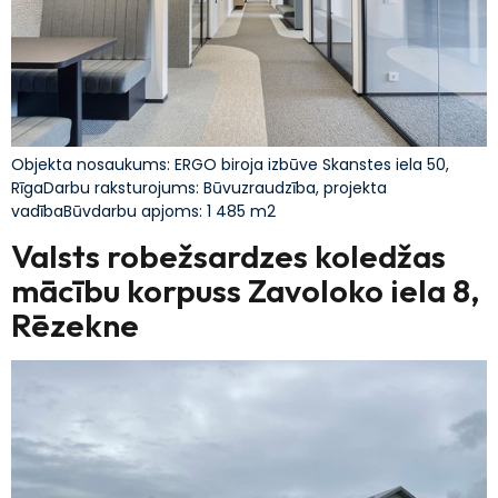
Objekta nosaukums: ERGO biroja izbūve Skanstes iela 50,
RīgaDarbu raksturojums: Būvuzraudzība, projekta
vadībaBūvdarbu apjoms: 1 485 m2
Valsts robežsardzes koledžas
mācību korpuss Zavoloko iela 8,
Rēzekne