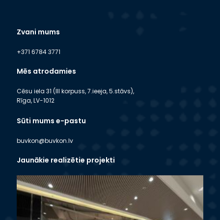
Zvani mums
+371 6784 3771
Mēs atrodamies
Cēsu iela 31 (III korpuss, 7.ieeja, 5.stāvs),
Rīga, LV-1012
Sūti mums e-pastu
buvkon@buvkon.lv
Jaunākie realizētie projekti