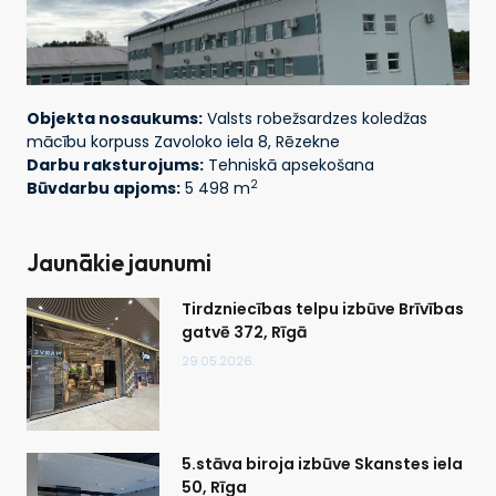
Objekta nosaukums:
Valsts robežsardzes koledžas
mācību korpuss Zavoloko iela 8, Rēzekne
Darbu raksturojums:
Tehniskā apsekošana
2
Būvdarbu apjoms:
5 498 m
Jaunākie jaunumi
Tirdzniecības telpu izbūve Brīvības
gatvē 372, Rīgā
29.05.2026.
5.stāva biroja izbūve Skanstes iela
50, Rīga