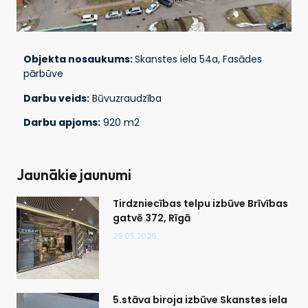
Objekta nosaukums:
Skanstes iela 54a, Fasādes
pārbūve
Darbu veids:
Būvuzraudzība
Darbu apjoms:
920 m2
Jaunākie jaunumi
Tirdzniecības telpu izbūve Brīvības
gatvē 372, Rīgā
29.05.2026.
5.stāva biroja izbūve Skanstes iela