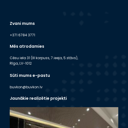
Zvani mums
+371 6784 3771
Mēs atrodamies
Cēsu iela 31 (III korpuss, 7.ieeja, 5.stāvs),
Rīga, LV-1012
Sūti mums e-pastu
buvkon@buvkon.lv
Jaunākie realizētie projekti