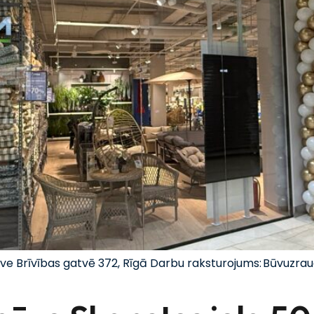
ūve Brīvības gatvē 372, Rīgā Darbu raksturojums: Būvuzra