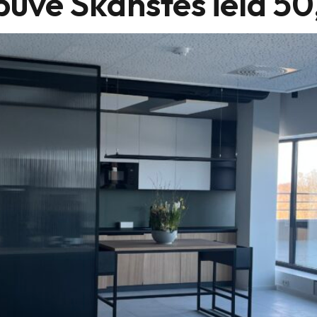
zbūve Skanstes iela 50