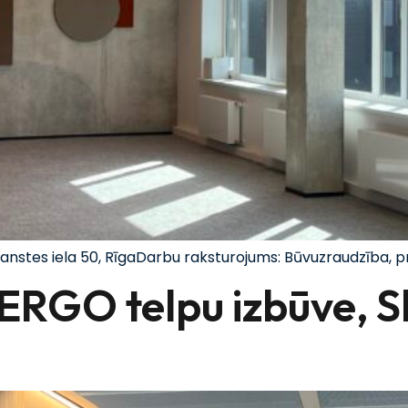
kanstes iela 50, RīgaDarbu raksturojums: Būvuzraudzība,
 ERGO telpu izbūve, S