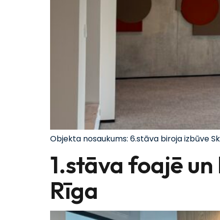
Objekta nosaukums: 6.stāva biroja izbūve S
1.stāva foajē un
Rīga