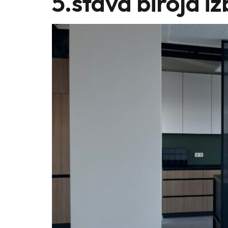
5.stāva biroja i