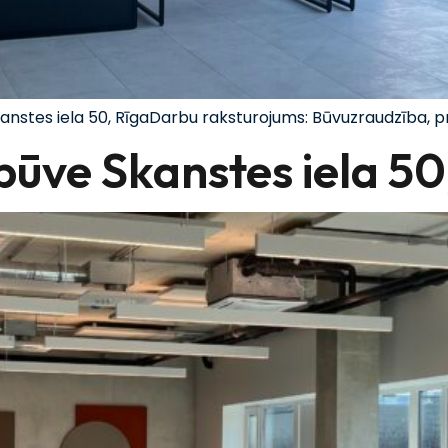
kanstes iela 50, RīgaDarbu raksturojums: Būvuzraudzība,
zbūve Skanstes iela 50