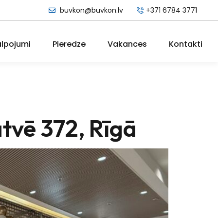
buvkon@buvkon.lv
+371 6784 3771
lpojumi
Pieredze
Vakances
Kontakti
atvē 372, Rīgā