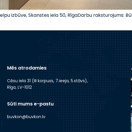
elpu izbūve, Skanstes iela 50, RīgaDarbu raksturojums: 
Mēs atrodamies
Cēsu iela 31 (III korpuss, 7.ieeja, 5.stāvs),
Rīga, LV-1012
Sūti mums e-pastu
buvkon@buvkon.lv