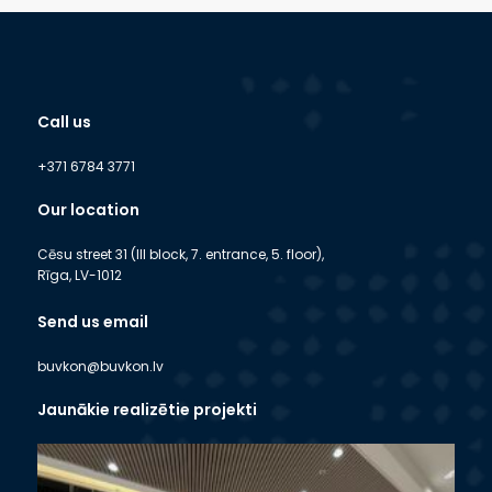
Call us
+371 6784 3771
Our location
Cēsu street 31 (III block, 7. entrance, 5. floor),
Rīga, LV-1012
Send us email
buvkon@buvkon.lv
Jaunākie realizētie projekti