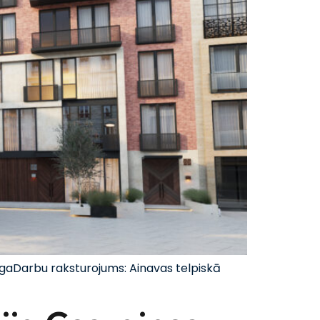
īgaDarbu raksturojums: Ainavas telpiskā