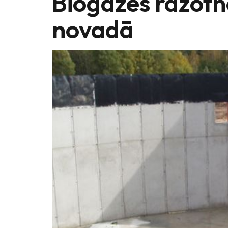
Biogāzes ražotn
novadā