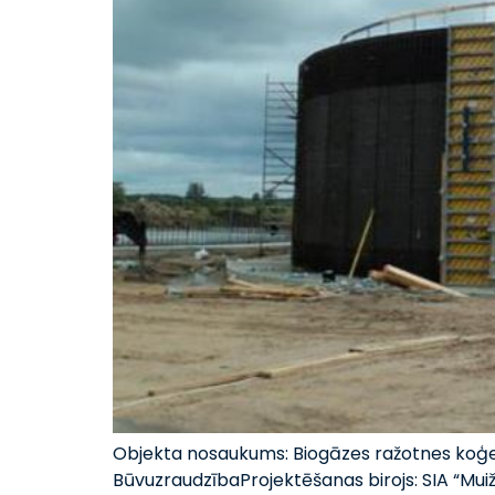
Objekta nosaukums: Biogāzes ražotnes koģen
BūvuzraudzībaProjektēšanas birojs: SIA “Mui