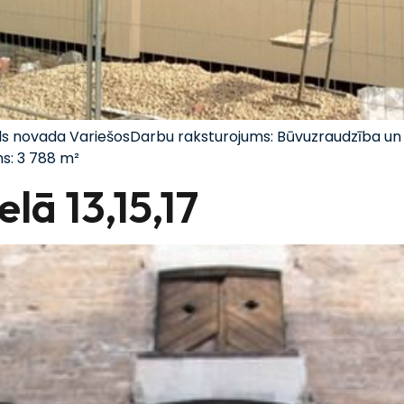
ils novada VariešosDarbu raksturojums: Būvuzraudzība un 
s: 3 788 m²
lā 13,15,17