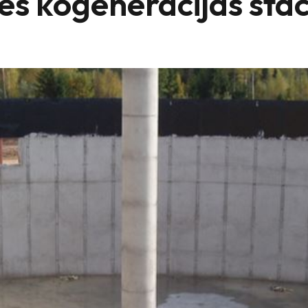
es koģenerācijas stac