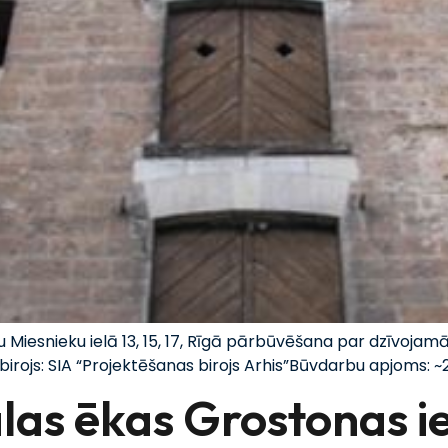
 Miesnieku ielā 13, 15, 17, Rīgā pārbūvēšana par dzīvoj
irojs: SIA “Projektēšanas birojs Arhis”Būvdarbu apjoms: 
as ēkas Grostonas ie