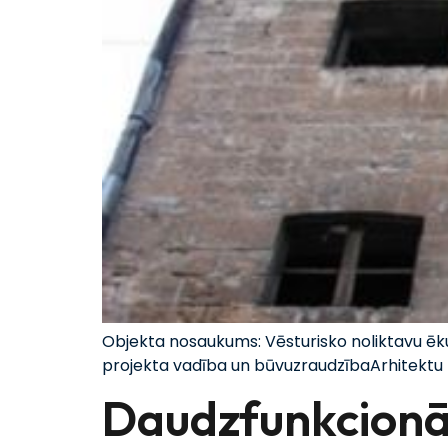
Objekta nosaukums: Vēsturisko noliktavu ēku
projekta vadība un būvuzraudzībaArhitektu b
Daudzfunkcionāl