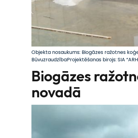
Objekta nosaukums: Biogāzes ražotnes koģen
BūvuzraudzībaProjektēšanas birojs: SIA “ARH
Biogāzes ražotn
novadā