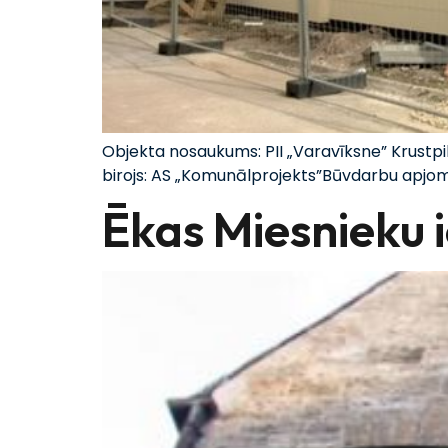
Objekta nosaukums: PII „Varavīksne” Krustp
birojs: AS „Komunālprojekts”Būvdarbu apjom
Ēkas Miesnieku ie