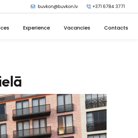
buvkon@buvkon.lv
+371 6784 3771
ices
Experience
Vacancies
Contacts
ielā