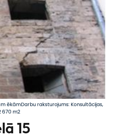
amām ēkāmDarbu raksturojums: Konsultācijas,
~2 670 m2
lā 15