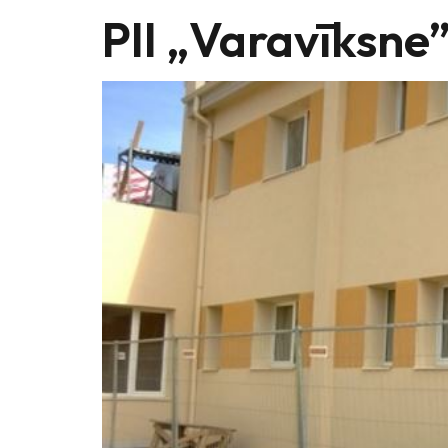
PII „Varavīksne