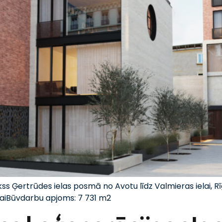
 Ģertrūdes ielas posmā no Avotu līdz Valmieras ielai, R
aiBūvdarbu apjoms: 7 731 m2