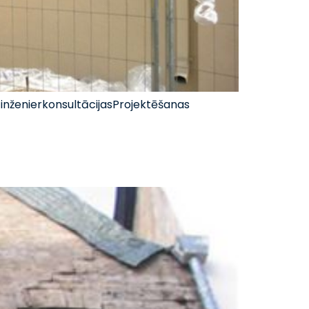
inženierkonsultācijasProjektēšanas