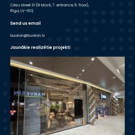
Cēsu street 31 (III block, 7. entrance, 5. floor),
Rīga, LV-1012
Send us email
buvkon@buvkon.lv
Jaunākie realizētie projekti