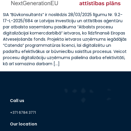
SIA “Būvkonsultants” ir noslēdzis 28/03/2025 līgumu Nr. 9.2-
17-L-2025/684 ar Latvijas Investīciju un attīstības aģentūru
par atbalsta saņemšanu pasākuma “Atbalsts procesu
digitalizācijai komercdarbībā” ietvaros, ko līdzfinansē Eiropas
Atveseļošanās fonds. Projekta ietvaros uzņēmums iegādājās
“Catenda” programmatūras licenci, lai digitalizētu un
padarītu efektīvākus ar būvniecību saistītus procesus. Veicot
procesu digitalizāciju uzņēmums palielina darba efektivitāti,
kā arī samazina darbam […]
Call us
+371 6784 3771
Our location