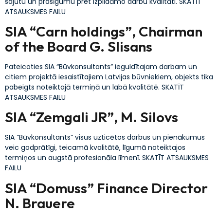
sajūtu un prasīgumu pret izpildāmo darbu kvalitāti. SKATĪT
ATSAUKSMES FAILU
SIA “Carn holdings”, Chairman
of the Board G. Slisans
Pateicoties SIA “Būvkonsultants” ieguldītajam darbam un
citiem projektā iesaistītajiem Latvijas būvniekiem, objekts tika
pabeigts noteiktajā termiņā un labā kvalitātē. SKATĪT
ATSAUKSMES FAILU
SIA “Zemgali JR”, M. Silovs
SIA “Būvkonsultants” visus uzticētos darbus un pienākumus
veic godprātīgi, teicamā kvalitātē, līgumā noteiktajos
termiņos un augstā profesionāla līmenī. SKATĪT ATSAUKSMES
FAILU
SIA “Domuss” Finance Director
N. Brauere