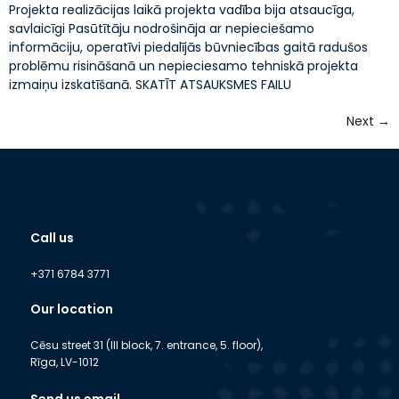
Projekta realizācijas laikā projekta vadība bija atsaucīga,
savlaicīgi Pasūtītāju nodrošināja ar nepieciešamo
informāciju, operatīvi piedalījās būvniecības gaitā radušos
problēmu risināšanā un nepieciesamo tehniskā projekta
izmaiņu izskatīšanā. SKATĪT ATSAUKSMES FAILU
Next
→
Call us
+371 6784 3771
Our location
Cēsu street 31 (III block, 7. entrance, 5. floor),
Rīga, LV-1012