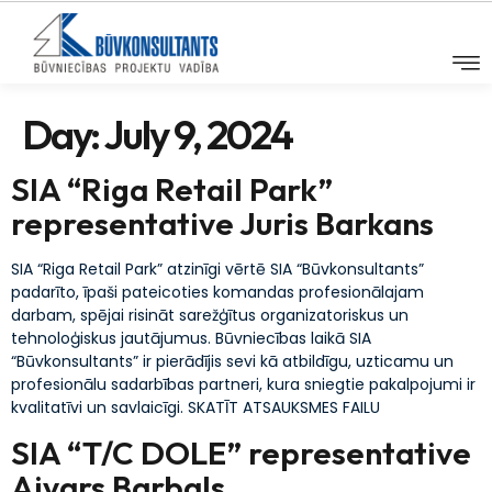
Day:
July 9, 2024
SIA “Riga Retail Park”
representative Juris Barkans
SIA “Riga Retail Park” atzinīgi vērtē SIA “Būvkonsultants”
padarīto, īpaši pateicoties komandas profesionālajam
darbam, spējai risināt sarežģītus organizatoriskus un
tehnoloģiskus jautājumus. Būvniecības laikā SIA
“Būvkonsultants” ir pierādījis sevi kā atbildīgu, uzticamu un
profesionālu sadarbības partneri, kura sniegtie pakalpojumi ir
kvalitatīvi un savlaicīgi. SKATĪT ATSAUKSMES FAILU
SIA “T/C DOLE” representative
Aivars Barbals