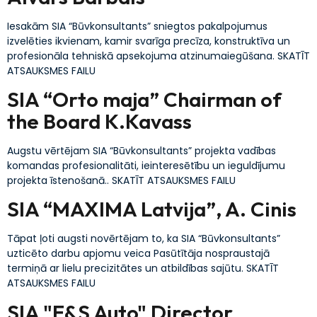
Iesakām SIA “Būvkonsultants” sniegtos pakalpojumus
izvelēties ikvienam, kamir svarīga precīza, konstruktīva un
profesionāla tehniskā apsekojuma atzinumaiegūšana. SKATĪT
ATSAUKSMES FAILU
SIA “Orto maja” Chairman of
the Board K.Kavass
Augstu vērtējam SIA “Būvkonsultants” projekta vadības
komandas profesionalitāti, ieinteresētību un ieguldījumu
projekta īstenošanā.. SKATĪT ATSAUKSMES FAILU
SIA “MAXIMA Latvija”, A. Cinis
Tāpat ļoti augsti novērtējam to, ka SIA “Būvkonsultants”
uzticēto darbu apjomu veica Pasūtītāja nospraustajā
termiņā ar lielu precizitātes un atbildības sajūtu. SKATĪT
ATSAUKSMES FAILU
SIA "E&S Auto" Director