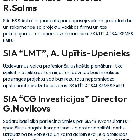
R.Salms
SIA “E&S Auto” ir gandarīts par abpusēji veiksmīgo sadarbību
un rekomendē šo projektu vadības firmu un tās
pakalpojumus arī citiem uzņēmumiem. SKATĪT ATSAUKSMES
FAILU
SIA “LMT”, A. Upītis-Upenieks
Uzdevumus veica profesionāli, uzticētie pienākumi tika
izpildīti noteiktajos termiņos un būvniecības izmaksas
prasmīgas projekta vadības rezultāta nepārsniedza
apstiprinātā budžeta ietvarus. SKATĪT ATSAUKSMES FAILU
SIA “CG Investicijas” Director
G.Novikovs
Sadarbības laikā pārliecinājāmies par SIA “Būvkonsultants”
speciālistu augsto kompetenci un profesionalitāti darbu
uzraudzībā būvobjektā un katra darbinieka lielo atbildības