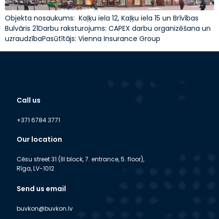
Objekta nosaukums: Kaļķu iela 12, Kaļķu iela 15 un Brīvības
Bulvāris 21Darbu raksturojums: CAPEX darbu organizēšana un
uzraudzībaPasūtītājs: Vienna Insurance Group
Call us
+371 6784 3771
Our location
Cēsu street 31 (III block, 7. entrance, 5. floor),
Rīga, LV-1012
Send us email
buvkon@buvkon.lv