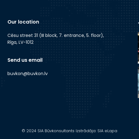
Our location
Cēsu street 31 (III block, 7. entrance, 5. floor),
Rīga, LV-1012
Send us email
buvkon@buvkon.lv
© 2024 SIA Būvkonsultants Izstrādāja: SIA eLapa