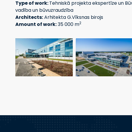
Type of work:
Tehniskā projekta ekspertīze un Bū
vadība un būvuzraudzība
Architects:
Arhitekta G.Vīksnas birojs
2
Amount of work:
35 000 m