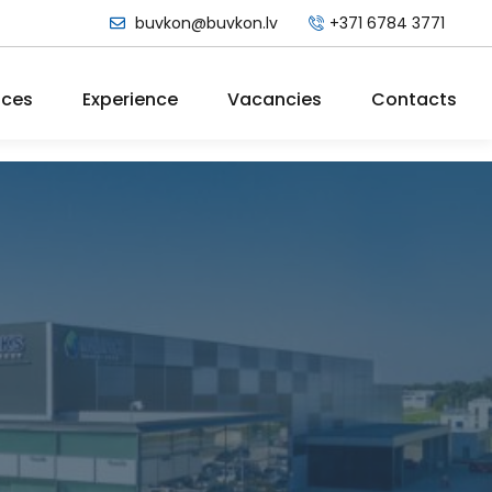
buvkon@buvkon.lv
+371 6784 3771
ices
Experience
Vacancies
Contacts