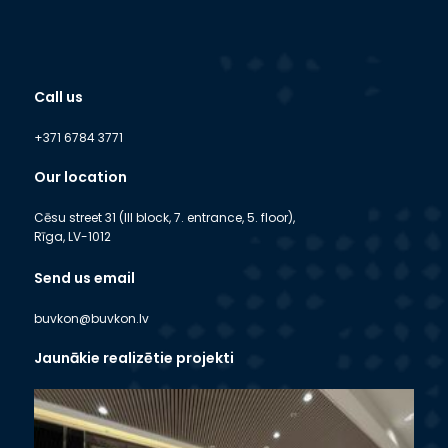
Call us
+371 6784 3771
Our location
Cēsu street 31 (III block, 7. entrance, 5. floor),
Rīga, LV-1012
Send us email
buvkon@buvkon.lv
Jaunākie realizētie projekti