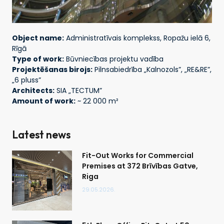
Object name:
Administratīvais komplekss, Ropažu ielā 6,
Rīgā
Type of work:
Būvniecības projektu vadība
Projektēšanas birojs:
Pilnsabiedrība „Kalnozols”, „RE&RE”,
„6 pluss”
Architects:
SIA „TECTUM”
Amount of work:
~ 22 000 m²
Latest news
Fit-Out Works for Commercial
Premises at 372 Brīvības Gatve,
Riga
29.05.2026.