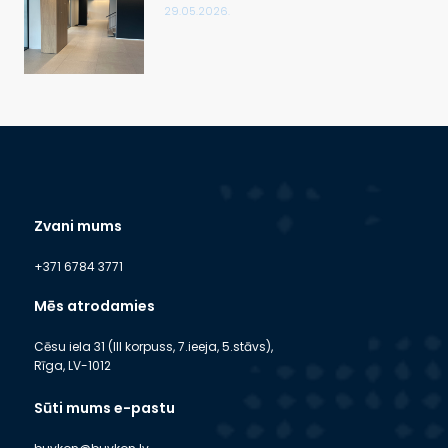
29.05.2026.
Zvani mums
+371 6784 3771
Mēs atrodamies
Cēsu iela 31 (III korpuss, 7.ieeja, 5.stāvs),
Rīga, LV-1012
Sūti mums e-pastu