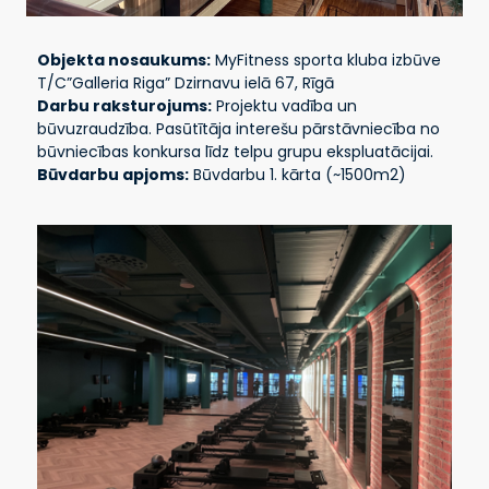
Objekta nosaukums:
MyFitness sporta kluba izbūve
T/C”Galleria Riga” Dzirnavu ielā 67, Rīgā
Darbu raksturojums:
Projektu vadība un
būvuzraudzība. Pasūtītāja interešu pārstāvniecība no
būvniecības konkursa līdz telpu grupu ekspluatācijai.
Būvdarbu apjoms:
Būvdarbu 1. kārta (~1500m2)