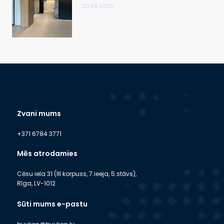
29.05.2026.
Zvani mums
+371 6784 3771
Mēs atrodamies
Cēsu iela 31 (III korpuss, 7.ieeja, 5.stāvs),
Rīga, LV-1012
Sūti mums e-pastu