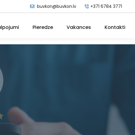
buvkon@buvkon.lv
+371 6784 3771
lpojumi
Pieredze
Vakances
Kontakti