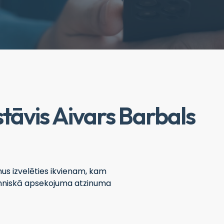
tāvis Aivars Barbals
us izvelēties ikvienam, kam
tehniskā apsekojuma atzinuma