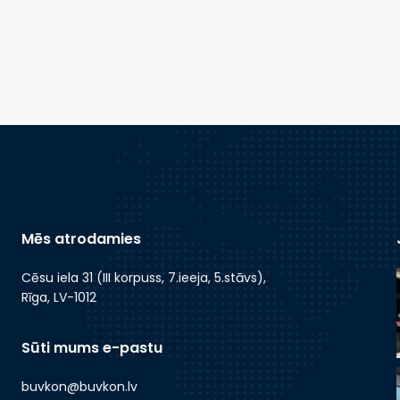
Mēs atrodamies
Cēsu iela 31 (III korpuss, 7.ieeja, 5.stāvs),
Rīga, LV-1012
Sūti mums e-pastu
buvkon@buvkon.lv