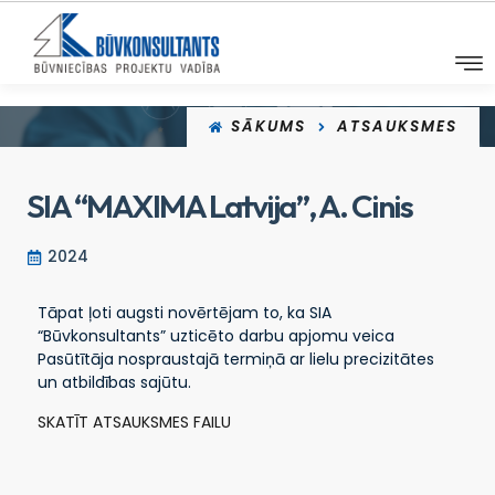
SĀKUMS
ATSAUKSMES
SIA “MAXIMA Latvija”, A. Cinis
2024
Tāpat ļoti augsti novērtējam to, ka SIA
“Būvkonsultants” uzticēto darbu apjomu veica
Pasūtītāja nospraustajā termiņā ar lielu precizitātes
un atbildības sajūtu.
SKATĪT ATSAUKSMES FAILU