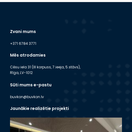
Zvani mums
+371 6784 3771
Mēs atrodamies
Cēsu iela 31 (III korpuss, 7.ieeja, 5.stāvs),
Rīga, LV-1012
Sūti mums e-pastu
buvkon@buvkon.lv
Jaunākie realizētie projekti