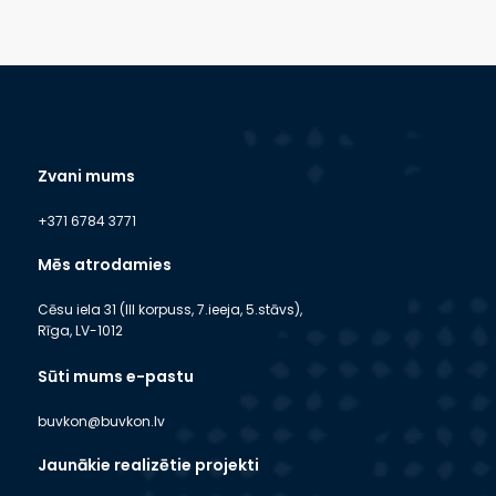
Zvani mums
+371 6784 3771
Mēs atrodamies
Cēsu iela 31 (III korpuss, 7.ieeja, 5.stāvs),
Rīga, LV-1012
Sūti mums e-pastu
buvkon@buvkon.lv
Jaunākie realizētie projekti