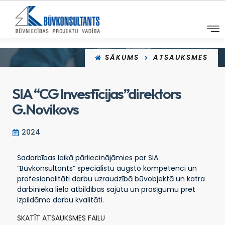
SĀKUMS
ATSAUKSMES
SIA “CG Investīcijas”direktors
G.Novikovs
2024
Sadarbības laikā pārliecinājāmies par SIA
“Būvkonsultants” speciālistu augsto kompetenci un
profesionalitāti darbu uzraudzībā būvobjektā un katra
darbinieka lielo atbildības sajūtu un prasīgumu pret
izpildāmo darbu kvalitāti.
SKATĪT ATSAUKSMES FAILU