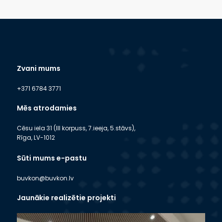
Zvani mums
+371 6784 3771
Mēs atrodamies
Cēsu iela 31 (III korpuss, 7.ieeja, 5.stāvs),
Rīga, LV-1012
Sūti mums e-pastu
buvkon@buvkon.lv
Jaunākie realizētie projekti