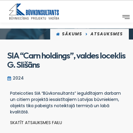
SĀKUMS
ATSAUKSMES
SIA “Carn holdings”, valdes loceklis
G. Slišāns
2024
Pateicoties SIA “Būvkonsultants” ieguldītajam darbam
un citiem projektā iesaistītajiem Latvijas būvniekiem,
objekts tika pabeigts noteiktajā termiņā un labā
kvalitātē.
SKATĪT ATSAUKSMES FAILU