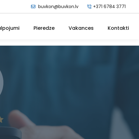
buvkon@buvkon.lv
+371 6784 3771
lpojumi
Pieredze
Vakances
Kontakti