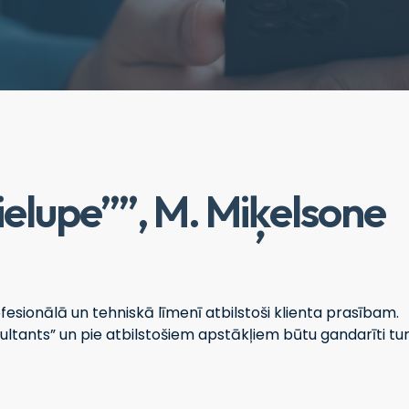
ielupe””, M. Miķelsone
ofesionālā un tehniskā līmenī atbilstoši klienta prasībam.
ltants” un pie atbilstošiem apstākļiem būtu gandarīti tu