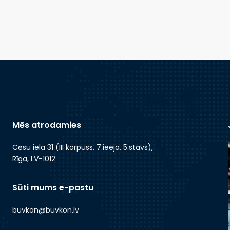
Mēs atrodamies
Cēsu iela 31 (III korpuss, 7.ieeja, 5.stāvs),
Rīga, LV-1012
Sūti mums e-pastu
buvkon@buvkon.lv