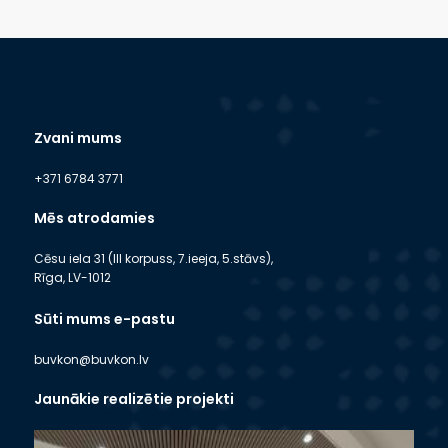
Zvani mums
+371 6784 3771
Mēs atrodamies
Cēsu iela 31 (III korpuss, 7.ieeja, 5.stāvs),
Rīga, LV-1012
Sūti mums e-pastu
buvkon@buvkon.lv
Jaunākie realizētie projekti