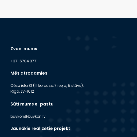
Zvani mums
+371 6784 3771
Mēs atrodamies
Cēsu iela 31 (III korpuss, 7.ieeja, 5.stāvs),
Rīga, LV-1012
Sūti mums e-pastu
buvkon@buvkon.lv
Jaunākie realizētie projekti