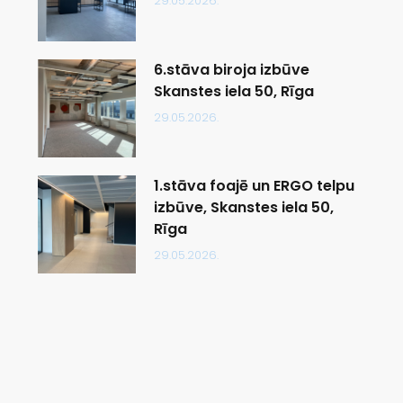
29.05.2026.
6.stāva biroja izbūve
Skanstes iela 50, Rīga
29.05.2026.
1.stāva foajē un ERGO telpu
izbūve, Skanstes iela 50,
Rīga
29.05.2026.