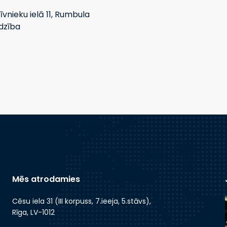
īvnieku ielā 11, Rumbula
dzība
Mēs atrodamies
Cēsu iela 31 (III korpuss, 7.ieeja, 5.stāvs),
Rīga, LV-1012