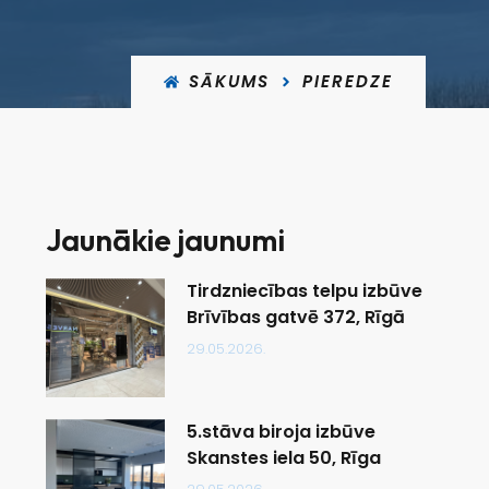
SĀKUMS
PIEREDZE
Jaunākie jaunumi
Tirdzniecības telpu izbūve
Brīvības gatvē 372, Rīgā
29.05.2026.
5.stāva biroja izbūve
Skanstes iela 50, Rīga