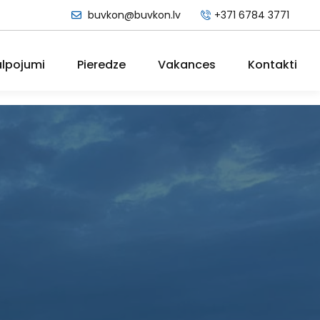
buvkon@buvkon.lv
+371 6784 3771
lpojumi
Pieredze
Vakances
Kontakti