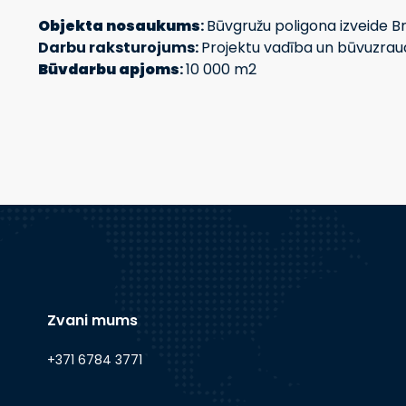
Objekta nosaukums
:
Būvgružu poligona izveide Br
Darbu raksturojums:
Projektu vadība un būvuzrau
Būvdarbu apjoms
:
10 000 m2
Zvani mums
+371 6784 3771