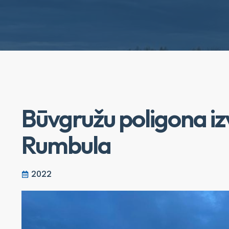
Būvgružu poligona izv
Rumbula
2022