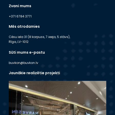
Zvani mums
+371 6784 3771
Mēs atrodamies
Cēsu iela 31 (III korpuss, 7.ieeja, 5.stāvs),
Rīga, LV-1012
Sūti mums e-pastu
buvkon@buvkon.lv
Jaunākie realizētie projekti