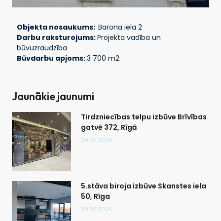
Objekta nosaukums:
Barona iela 2
Darbu raksturojums:
Projekta vadība un
būvuzraudzība
Būvdarbu apjoms:
3 700 m2
Jaunākie jaunumi
Tirdzniecības telpu izbūve Brīvības
gatvē 372, Rīgā
29.05.2026.
5.stāva biroja izbūve Skanstes iela
50, Rīga
29.05.2026.