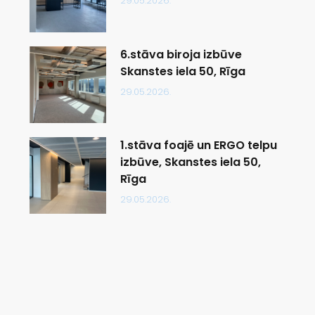
29.05.2026.
6.stāva biroja izbūve
Skanstes iela 50, Rīga
29.05.2026.
1.stāva foajē un ERGO telpu
izbūve, Skanstes iela 50,
Rīga
29.05.2026.