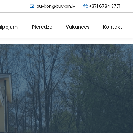
buvkon@buvkon.lv
+371 6784 3771
lpojumi
Pieredze
Vakances
Kontakti