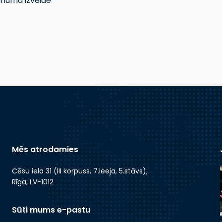
inuma izveide
Mēs atrodamies
Cēsu iela 31 (III korpuss, 7.ieeja, 5.stāvs),
Rīga, LV-1012
Sūti mums e-pastu