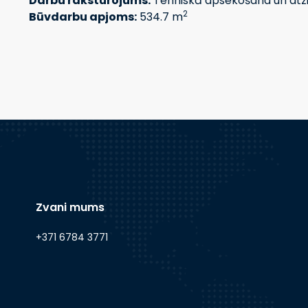
Darbu raksturojums:
Tehniskā apsekošana un atz
2
Būvdarbu apjoms:
534.7 m
Zvani mums
+371 6784 3771