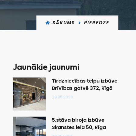
SĀKUMS
PIEREDZE
Jaunākie jaunumi
Tirdzniecības telpu izbūve
Brīvības gatvē 372, Rīgā
29.05.2026.
5.stāva biroja izbūve
Skanstes iela 50, Rīga