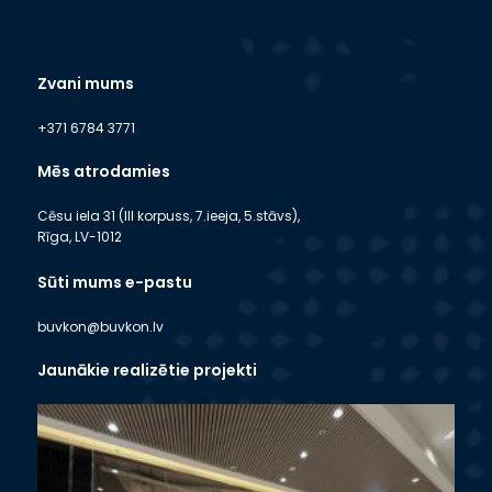
Zvani mums
+371 6784 3771
Mēs atrodamies
Cēsu iela 31 (III korpuss, 7.ieeja, 5.stāvs),
Rīga, LV-1012
Sūti mums e-pastu
buvkon@buvkon.lv
Jaunākie realizētie projekti