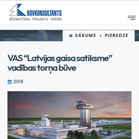
SĀKUMS
PIEREDZE
VAS “Latvijas gaisa satiksme”
vadības torņa būve
2019