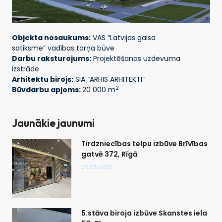
Objekta nosaukums:
VAS “Latvijas gaisa
satiksme” vadības torņa būve
Darbu raksturojums:
Projektēšanas uzdevuma
izstrāde
Arhitektu birojs:
SIA “ARHIS ARHITEKTI”
2
Būvdarbu apjoms:
20 000 m
Jaunākie jaunumi
Tirdzniecības telpu izbūve Brīvības
gatvē 372, Rīgā
29.05.2026.
5.stāva biroja izbūve Skanstes iela