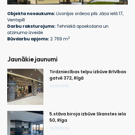
Objekta nosaukums:
Livonijas ordeņa pils Jāņa ielā 17,
Ventspilī
Darbu raksturojums:
Tehniskā apsekošana un
atzinuma izveide
2
Būvdarbu apjoms:
2 769 m
Jaunākie jaunumi
Tirdzniecības telpu izbūve Brīvības
gatvē 372, Rīgā
29.05.2026.
5.stāva biroja izbūve Skanstes iela
50, Rīga
29.05.2026.