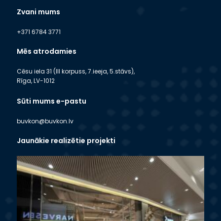
Zvani mums
+371 6784 3771
Mēs atrodamies
Cēsu iela 31 (III korpuss, 7.ieeja, 5.stāvs),
Rīga, LV-1012
Sūti mums e-pastu
buvkon@buvkon.lv
Jaunākie realizētie projekti