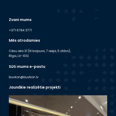
Zvani mums
+371 6784 3771
Mēs atrodamies
Cēsu iela 31 (III korpuss, 7.ieeja, 5.stāvs),
Rīga, LV-1012
Sūti mums e-pastu
buvkon@buvkon.lv
Jaunākie realizētie projekti