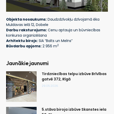
Objekta nosaukums:
Daudzdzīvokļu dzīvojamā ēka
Muldavas ielā 12, Dobele
Darbu raksturojums:
Cenu aptauja un būvniecības
konkursa organizēšana
Arhitektu birojs:
SIA “Balts un Melns”
2
Būvdarbu apjoms:
2 956 m
Jaunākie jaunumi
Tirdzniecības telpu izbūve Brīvības
gatvē 372, Rīgā
29.05.2026.
5.stāva biroja izbūve Skanstes iela