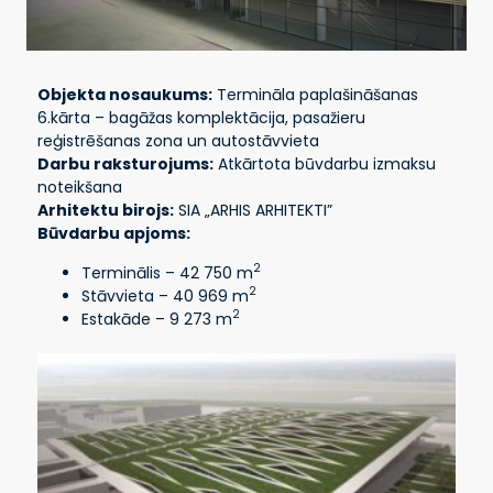
Objekta nosaukums:
Termināla paplašināšanas
6.kārta – bagāžas komplektācija, pasažieru
reģistrēšanas zona un autostāvvieta
Darbu raksturojums:
Atkārtota būvdarbu izmaksu
noteikšana
Arhitektu birojs:
SIA „ARHIS ARHITEKTI”
Būvdarbu apjoms:
2
Terminālis – 42 750 m
2
Stāvvieta – 40 969 m
2
Estakāde – 9 273 m