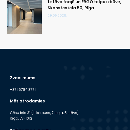
1.stāva foajē un ERGO telpu izbūve,
Skanstes iela 50, Rīga
29.05.2026.
Zvani mums
+371 6784 3771
Mēs atrodamies
Cēsu iela 31 (III korpuss, 7.ieeja, 5.stāvs),
Rīga, LV-1012