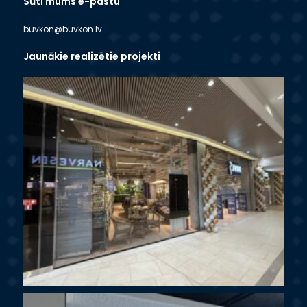
Sūti mums e-pastu
buvkon@buvkon.lv
Jaunākie realizētie projekti