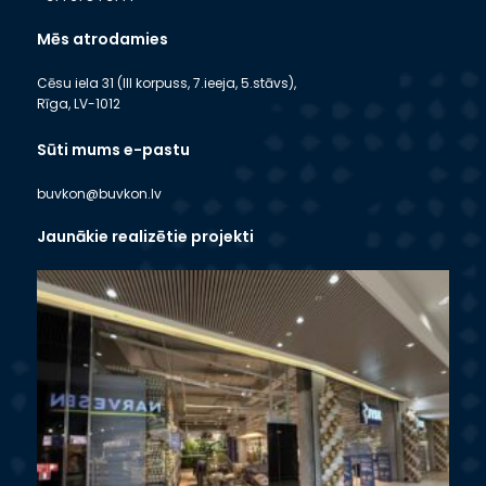
Mēs atrodamies
Cēsu iela 31 (III korpuss, 7.ieeja, 5.stāvs),
Rīga, LV-1012
Sūti mums e-pastu
buvkon@buvkon.lv
Jaunākie realizētie projekti