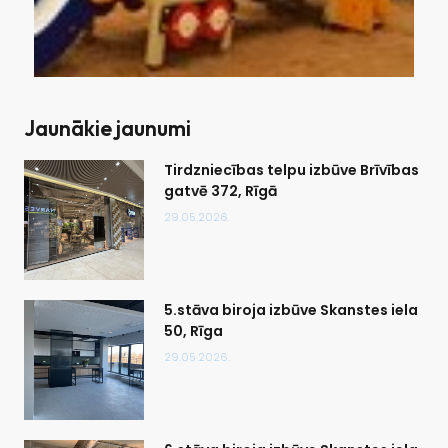
Jaunākie jaunumi
Tirdzniecības telpu izbūve Brīvības
gatvē 372, Rīgā
29.05.2026.
5.stāva biroja izbūve Skanstes iela
50, Rīga
29.05.2026.