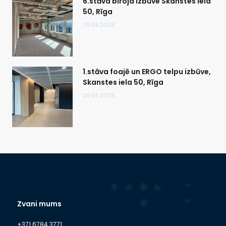
6.stāva biroja izbūve Skanstes iela
50, Rīga
29.05.2026.
1.stāva foajē un ERGO telpu izbūve,
Skanstes iela 50, Rīga
29.05.2026.
Zvani mums
+371 6784 3771