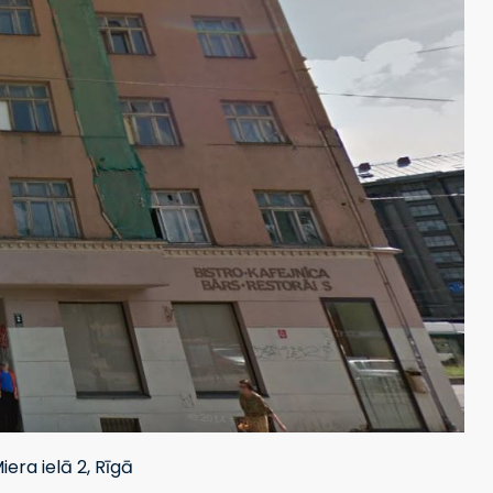
ra ielā 2, Rīgā