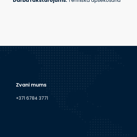
Darbu raksturojums:
Tehniskā apsekošana
Zvani mums
+371 6784 3771