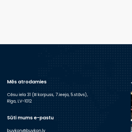
Mēs atrodamies
Cēsu iela 31 (III korpuss, 7.ieeja, 5.stāvs),
Rīga, LV-1012
Sūti mums e-pastu
buvkon@buvkon.lv