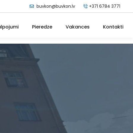
buvkon@buvkon.lv
+371 6784 3771
lpojumi
Pieredze
Vakances
Kontakti