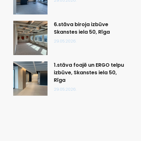
29.05.2026.
6.stāva biroja izbūve
Skanstes iela 50, Rīga
29.05.2026.
1.stāva foajē un ERGO telpu
izbūve, Skanstes iela 50,
Rīga
29.05.2026.