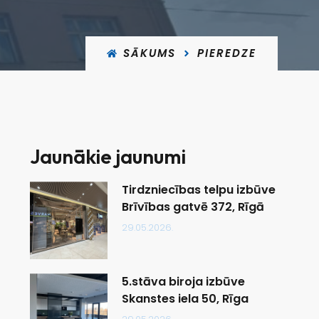
SĀKUMS
PIEREDZE
Jaunākie jaunumi
Tirdzniecības telpu izbūve
Brīvības gatvē 372, Rīgā
29.05.2026.
5.stāva biroja izbūve
Skanstes iela 50, Rīga