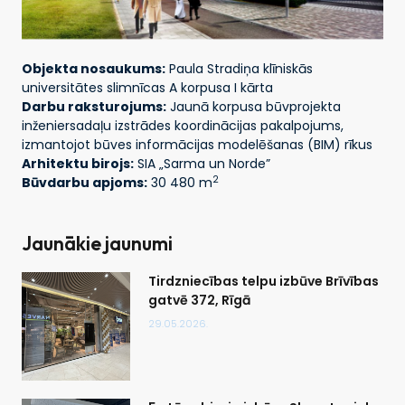
Objekta nosaukums:
Paula Stradiņa klīniskās
universitātes slimnīcas A korpusa I kārta
Darbu raksturojums:
Jaunā korpusa būvprojekta
inženiersadaļu izstrādes koordinācijas pakalpojums,
izmantojot būves informācijas modelēšanas (BIM) rīkus
Arhitektu birojs:
SIA „Sarma un Norde”
2
Būvdarbu apjoms:
30 480 m
Jaunākie jaunumi
Tirdzniecības telpu izbūve Brīvības
gatvē 372, Rīgā
29.05.2026.