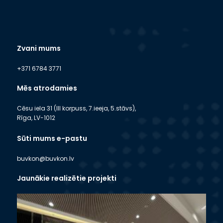
Zvani mums
+371 6784 3771
Mēs atrodamies
Cēsu iela 31 (III korpuss, 7.ieeja, 5.stāvs),
Rīga, LV-1012
Sūti mums e-pastu
buvkon@buvkon.lv
Jaunākie realizētie projekti