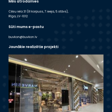
Mēs atrodamies
Cēsu iela 31 (III korpuss, 7.ieeja, 5.stāvs),
Rīga, LV-1012
Sūti mums e-pastu
buvkon@buvkon.lv
Jaunākie realizētie projekti