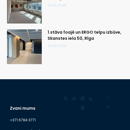
29.05.2026.
1.stāva foajē un ERGO telpu izbūve,
Skanstes iela 50, Rīga
29.05.2026.
Zvani mums
+371 6784 3771