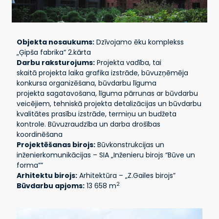
Objekta nosaukums:
Dzīvojamo ēku komplekss
„Ģipša fabrika” 2.kārta
Darbu raksturojums:
Projekta vadība, tai
skaitā projekta laika grafika izstrāde, būvuzņēmēja
konkursa organizēšana, būvdarbu līguma
projekta sagatavošana, līguma pārrunas ar būvdarbu
veicējiem, tehniskā projekta detalizācijas un būvdarbu
kvalitātes prasību izstrāde, termiņu un budžeta
kontrole. Būvuzraudzība un darba drošības
koordinēšana
Projektēšanas birojs:
Būvkonstrukcijas un
inženierkomunikācijas – SIA „Inženieru birojs “Būve un
forma””
Arhitektu birojs:
Arhitektūra – „Z.Gailes birojs”
2
Būvdarbu apjoms:
13 658 m