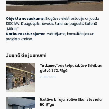
Objekta nosaukums:
Biogāzes elektrostacija ar jaudu
1000 kW, Daugavpils novads, Salienas pagasts, Salienā
„Māras”
Darbu raksturojums:
Izvērtējums, konsultācijas un
projekta vadība
Jaunākie jaunumi
Tirdzniecības telpu izbūve Brīvības
gatvē 372, Rīgā
29.05.2026.
5.stāva biroja izbūve Skanstes iela
50, Rīga