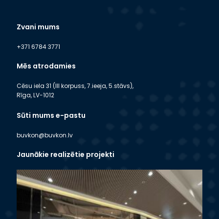
Zvani mums
+371 6784 3771
Mēs atrodamies
Cēsu iela 31 (III korpuss, 7.ieeja, 5.stāvs),
Rīga, LV-1012
Sūti mums e-pastu
buvkon@buvkon.lv
Jaunākie realizētie projekti