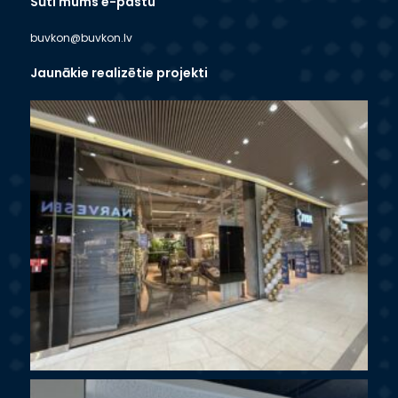
Sūti mums e-pastu
buvkon@buvkon.lv
Jaunākie realizētie projekti