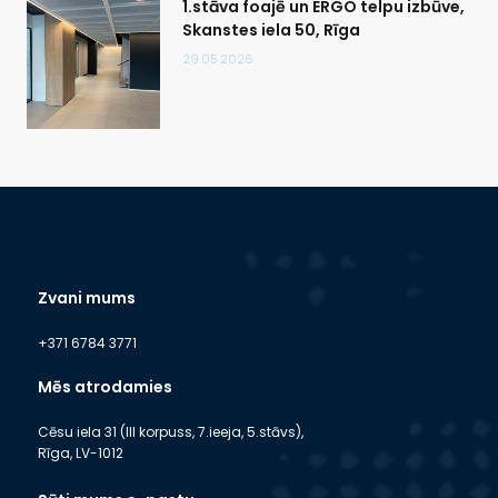
1.stāva foajē un ERGO telpu izbūve,
Skanstes iela 50, Rīga
29.05.2026.
Zvani mums
+371 6784 3771
Mēs atrodamies
Cēsu iela 31 (III korpuss, 7.ieeja, 5.stāvs),
Rīga, LV-1012