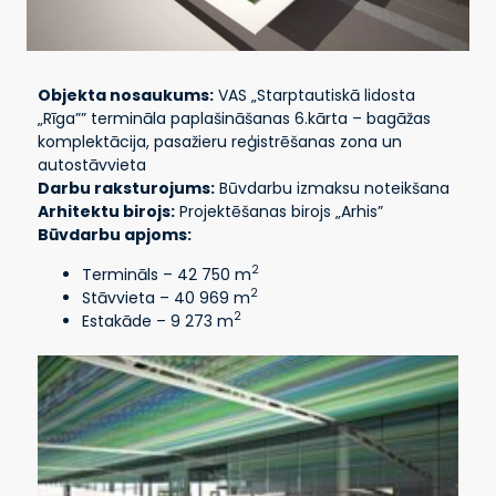
Objekta nosaukums:
VAS „Starptautiskā lidosta
„Rīga”” termināla paplašināšanas 6.kārta – bagāžas
komplektācija, pasažieru reģistrēšanas zona un
autostāvvieta
Darbu raksturojums:
Būvdarbu izmaksu noteikšana
Arhitektu birojs:
Projektēšanas birojs „Arhis”
Būvdarbu apjoms:
2
Termināls – 42 750 m
2
Stāvvieta – 40 969 m
2
Estakāde – 9 273 m