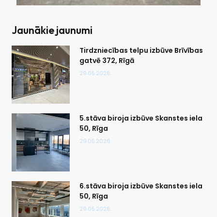
Jaunākie jaunumi
Tirdzniecības telpu izbūve Brīvības
gatvē 372, Rīgā
29.05.2026.
5.stāva biroja izbūve Skanstes iela
50, Rīga
29.05.2026.
6.stāva biroja izbūve Skanstes iela
50, Rīga
29.05.2026.