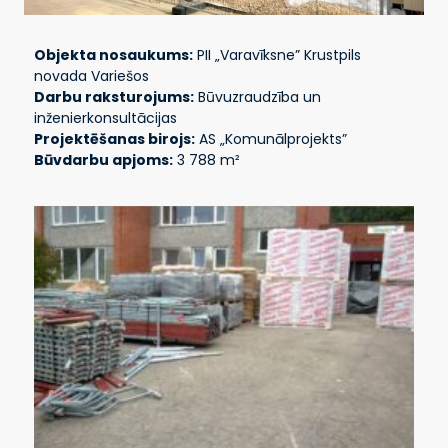
Objekta nosaukums:
PII „Varavīksne” Krustpils
novada Variešos
Darbu raksturojums:
Būvuzraudzība un
inženierkonsultācijas
Projektēšanas birojs:
AS „Komunālprojekts”
Būvdarbu apjoms:
3 788 m²