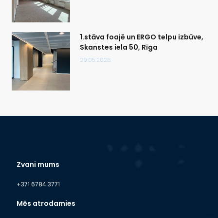
1.stāva foajē un ERGO telpu izbūve,
Skanstes iela 50, Rīga
29.05.2026.
Zvani mums
+371 6784 3771
Mēs atrodamies