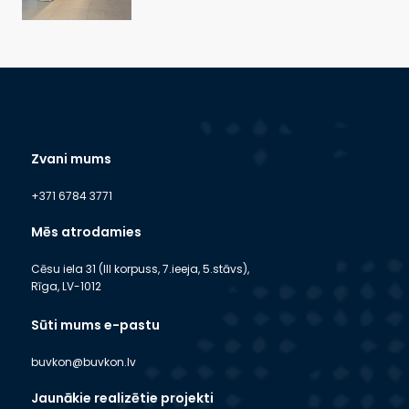
Zvani mums
+371 6784 3771
Mēs atrodamies
Cēsu iela 31 (III korpuss, 7.ieeja, 5.stāvs),
Rīga, LV-1012
Sūti mums e-pastu
buvkon@buvkon.lv
Jaunākie realizētie projekti