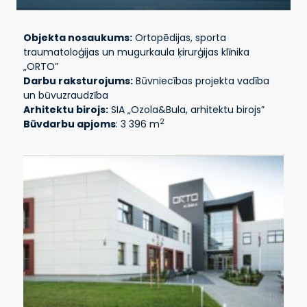
Objekta nosaukums:
Ortopēdijas, sporta
traumatoloģijas un mugurkaula ķirurģijas klīnika
„ORTO”
Darbu raksturojums:
Būvniecības projekta vadība
un būvuzraudzība
Arhitektu birojs:
SIA „Ozola&Bula, arhitektu birojs”
2
Būvdarbu apjoms
: 3 396 m