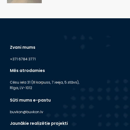
Zvani mums
+371 6784 3771
Mēs atrodamies
Cēsu iela 31 (III korpuss, 7.ieeja, 5.stāvs),
Rīga, LV-1012
Sūti mums e-pastu
buvkon@buvkon.lv
Jaunākie realizētie projekti