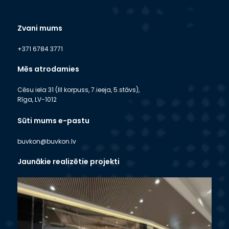
Zvani mums
+371 6784 3771
Mēs atrodamies
Cēsu iela 31 (III korpuss, 7.ieeja, 5.stāvs),
Rīga, LV-1012
Sūti mums e-pastu
buvkon@buvkon.lv
Jaunākie realizētie projekti