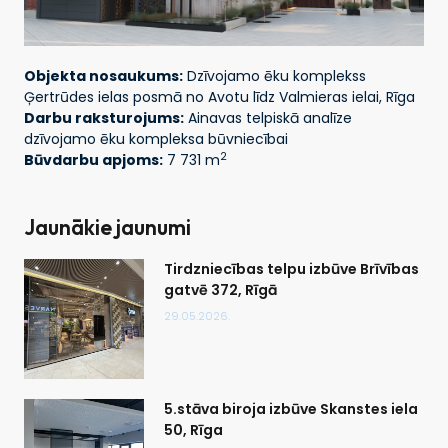
Objekta nosaukums:
Dzīvojamo ēku komplekss
Ģertrūdes ielas posmā no Avotu līdz Valmieras ielai, Rīga
Darbu raksturojums:
Ainavas telpiskā analīze
dzīvojamo ēku kompleksa būvniecībai
2
Būvdarbu apjoms:
7 731 m
Jaunākie jaunumi
Tirdzniecības telpu izbūve Brīvības
gatvē 372, Rīgā
29.05.2026.
5.stāva biroja izbūve Skanstes iela
50, Rīga