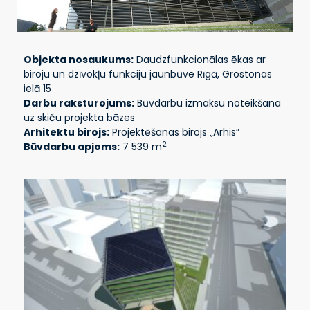
Objekta nosaukums:
Daudzfunkcionālas ēkas ar
biroju un dzīvokļu funkciju jaunbūve Rīgā, Grostonas
ielā 15
Darbu raksturojums:
Būvdarbu izmaksu noteikšana
uz skiču projekta bāzes
Arhitektu birojs:
Projektēšanas birojs „Arhis”
2
Būvdarbu apjoms:
7 539 m