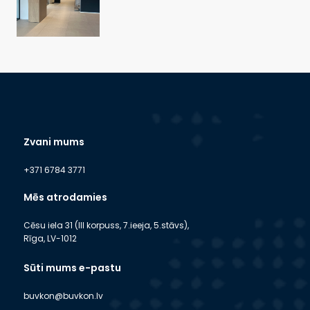
Zvani mums
+371 6784 3771
Mēs atrodamies
Cēsu iela 31 (III korpuss, 7.ieeja, 5.stāvs),
Rīga, LV-1012
Sūti mums e-pastu
buvkon@buvkon.lv