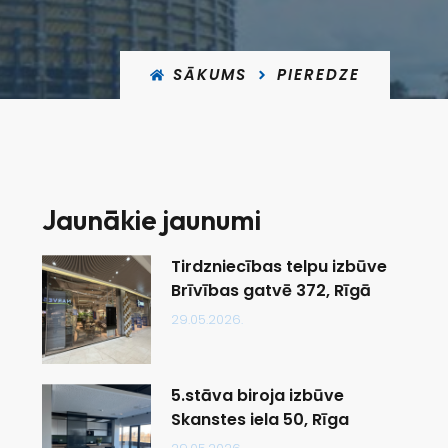
SĀKUMS
PIEREDZE
Jaunākie jaunumi
Tirdzniecības telpu izbūve
Brīvības gatvē 372, Rīgā
29.05.2026.
5.stāva biroja izbūve
Skanstes iela 50, Rīga