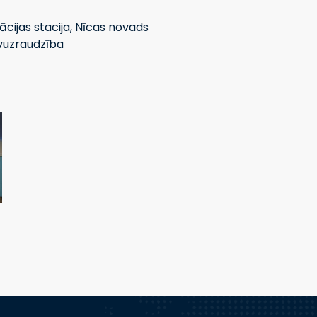
ijas stacija, Nīcas novads
ūvuzraudzība