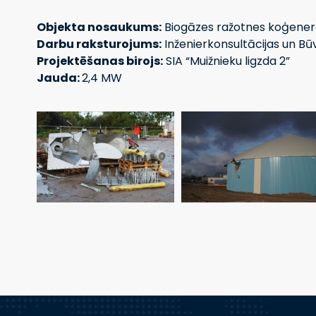
Objekta nosaukums:
Biogāzes ražotnes koģenerāc
Darbu raksturojums:
Inženierkonsultācijas un B
Projektēšanas birojs:
SIA “Muižnieku ligzda 2”
Jauda:
2,4 MW