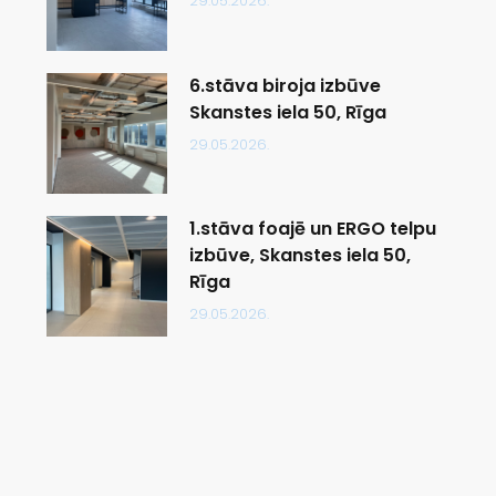
29.05.2026.
6.stāva biroja izbūve
Skanstes iela 50, Rīga
29.05.2026.
1.stāva foajē un ERGO telpu
izbūve, Skanstes iela 50,
Rīga
29.05.2026.