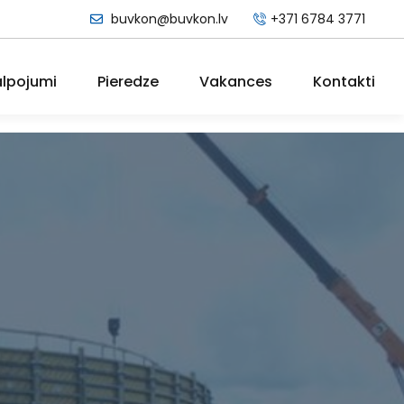
buvkon@buvkon.lv
+371 6784 3771
lpojumi
Pieredze
Vakances
Kontakti