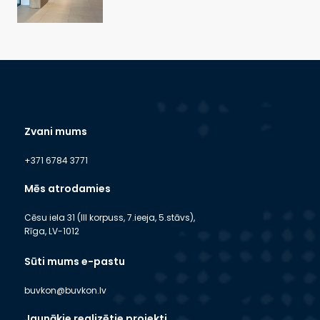
Zvani mums
+371 6784 3771
Mēs atrodamies
Cēsu iela 31 (III korpuss, 7.ieeja, 5.stāvs),
Rīga, LV-1012
Sūti mums e-pastu
buvkon@buvkon.lv
Jaunākie realizētie projekti