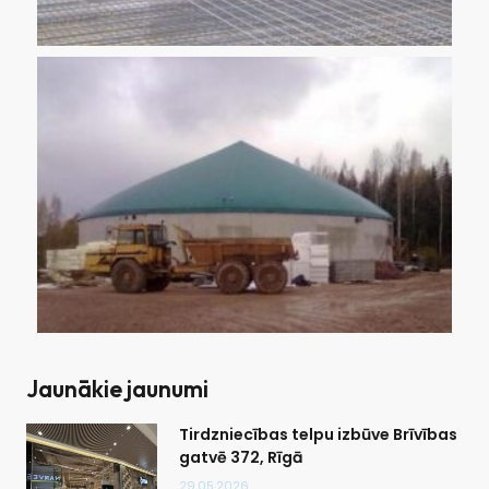
Jaunākie jaunumi
Tirdzniecības telpu izbūve Brīvības
gatvē 372, Rīgā
29.05.2026.