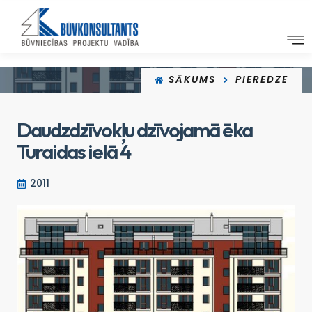
SĀKUMS
PIEREDZE
Daudzdzīvokļu dzīvojamā ēka
Turaidas ielā 4
2011