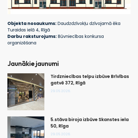
Objekta nosaukums:
Daudzdzīvokļu dzīvojamā ēka
Turaidas ielā 4, Rīgā
Darbu raksturojums:
Būvniecības konkursa
organizēšana
Jaunākie jaunumi
Tirdzniecības telpu izbūve Brīvības
gatvē 372, Rīgā
29.05.2026.
5.stāva biroja izbūve Skanstes iela
50, Rīga
29.05.2026.