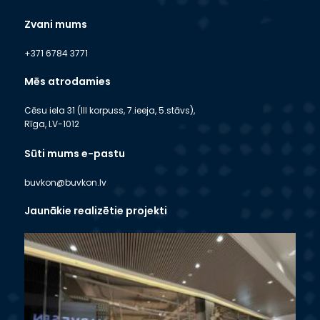
Zvani mums
+371 6784 3771
Mēs atrodamies
Cēsu iela 31 (III korpuss, 7.ieeja, 5.stāvs),
Rīga, LV-1012
Sūti mums e-pastu
buvkon@buvkon.lv
Jaunākie realizētie projekti