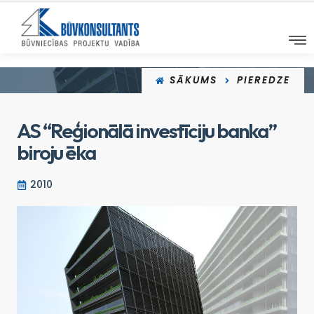
SĀKUMS
PIEREDZE
AS “Reģionālā investīciju banka”
biroju ēka
2010