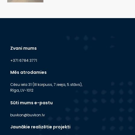
Zvani mums
+371 6784 3771
Mēs atrodamies
Cēsu iela 31 (III korpuss, 7.ieeja, 5.stāvs),
Rīga, LV-1012
Sūti mums e-pastu
buvkon@buvkon.lv
Jaunākie realizētie projekti