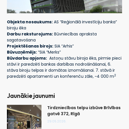
Objekta nosaukums:
AS “Reģionālā investīciju banka”
biroju ēka
Darbu raksturojums:
Būvniecības apraksta
sagatavošana
Projektēšanas birojs:
SIA “Arhis”
Būvuzņēmējs:
“SIA “Merks”
Būvdarbu apjoms:
Astoņu stāvu biroja ēka, pirmie pieci
stāvi ir paredzēti bankas darbības nodrošināšanai, 6.
stāva biroju telpas ir domātas iznomāšanai. 7. stāvā ir
2
paredzēti apartamenti un konferenču zāle, ~4 000 m
Jaunākie jaunumi
Tirdzniecības telpu izbūve Brīvības
gatvē 372, Rīgā
29.05.2026.