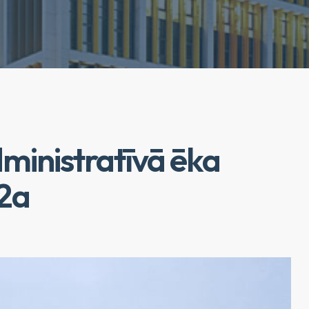
ministratīvā ēka
 2a