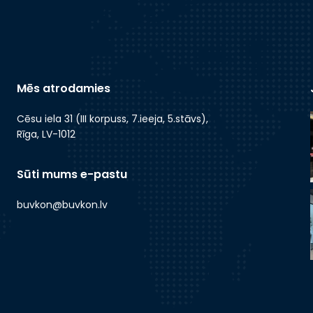
Mēs atrodamies
Cēsu iela 31 (III korpuss, 7.ieeja, 5.stāvs),
Rīga, LV-1012
Sūti mums e-pastu
buvkon@buvkon.lv