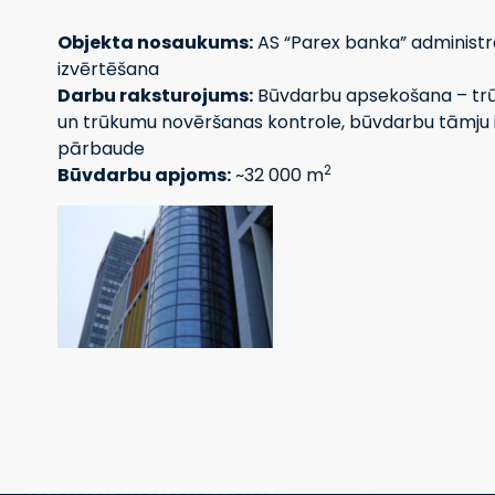
Objekta nosaukums:
AS “Parex banka” administr
izvērtēšana
Darbu raksturojums:
Būvdarbu apsekošana – trū
un trūkumu novēršanas kontrole, būvdarbu tāmju i
pārbaude
2
Būvdarbu apjoms:
~32 000 m