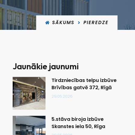
SĀKUMS
PIEREDZE
Jaunākie jaunumi
Tirdzniecības telpu izbūve
Brīvības gatvē 372, Rīgā
29.05.2026.
5.stāva biroja izbūve
Skanstes iela 50, Rīga