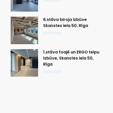
29.05.2026.
6.stāva biroja izbūve
Skanstes iela 50, Rīga
29.05.2026.
1.stāva foajē un ERGO telpu
izbūve, Skanstes iela 50,
Rīga
29.05.2026.