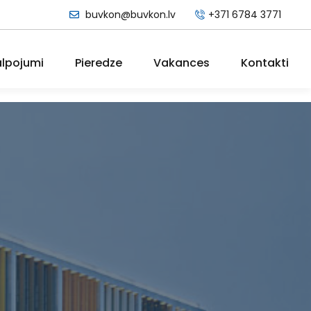
buvkon@buvkon.lv
+371 6784 3771
lpojumi
Pieredze
Vakances
Kontakti